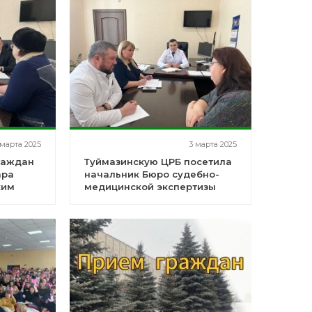
Туймазинской ЦРБ!
 марта 2025
3 марта 2025
раждан
Туймазинскую ЦРБ посетила
ара
начальник Бюро судебно-
ким
медицинской экспертизы
рором
Минздрава РБ Александра
овым
Орловская