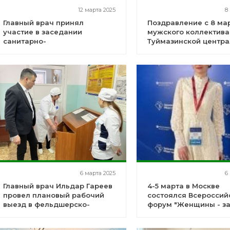
12 марта 2025
8
Главный врач принял
Поздравление с 8 мар
участие в заседании
мужского коллектива
санитарно-
Туймазинской центр
противоэпидемической
районной больницы.
комиссии
6 марта 2025
6
Главный врач Ильдар Гареев
4-5 марта в Москве
провел плановый рабочий
состоялся Всероссий
выезд в фельдшерско-
форум "Женщины - з
акушерские пункты с.
здоровое общество"
Гафурово и с. Райманово