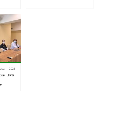
враля 2025
кой ЦРБ
им