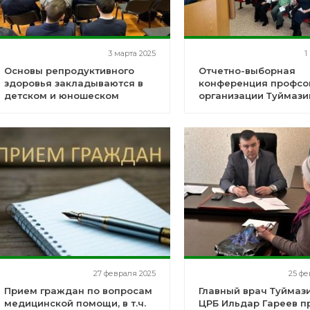
3 марта 2025
1
Основы репродуктивного
Отчетно-выборная
здоровья закладываются в
конференция профсо
детском и юношеском
организации Туймази
возрасте
ЦРБ
27 февраля 2025
25 фе
Прием граждан по вопросам
Главный врач Туймаз
медицинской помощи, в т.ч.
ЦРБ Ильдар Гареев п