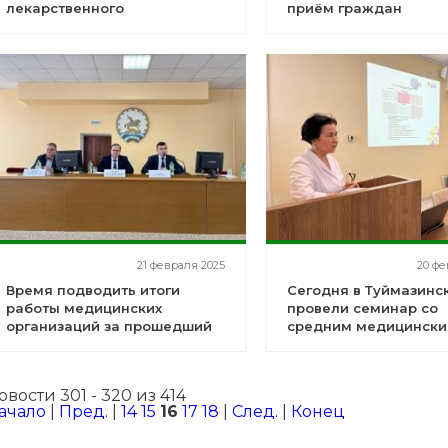
лекарственного
приём граждан
обеспечения продлится в
течение всей недели
21 февраля 2025
20 фе
Время подводить итоги
Сегодня в Туймазинс
работы медицинских
провели семинар со
организаций за прошедший
средним медицинск
2024 год
персоналом
овости 301 - 320 из 414
ачало
|
Пред.
|
14
15
16
17
18
|
След.
|
Конец