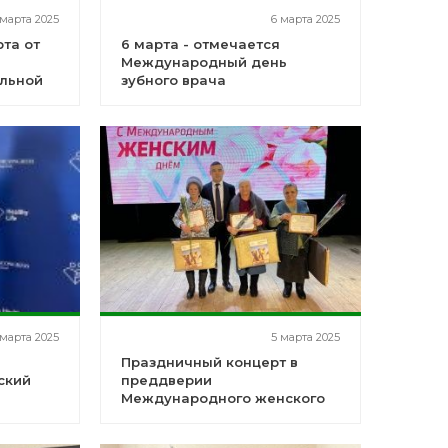
 марта 2025
6 марта 2025
та от
6 марта - отмечается
Международный день
альной
зубного врача
 марта 2025
5 марта 2025
Праздничный концерт в
ский
преддверии
а
Международного женского
дня для представительниц
прекрасной половины