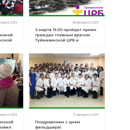
 марта 2025
28 февраля 2025
3 марта 15.00 пройдет прием
юзной
граждан главным врачом
нской
Туймазинской ЦРБ и
Туймазинским межрайонным
прокурором
враля 2025
21 февраля 2025
инской
Поздравляем с днем
ровел
фельдшера!