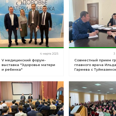
4 марта 2025
3
V медицинский форум-
Совместный прием г
выставка "Здоровье матери
главного врача Ильд
и ребенка"
Гареева с Туймазинс
межрайонным проку
Рустемом Бадертдин