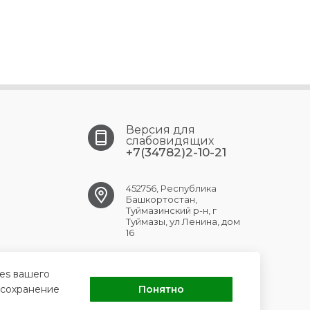
Версия для
слабовидящих
+7(34782)2-10-21
452756, Республика
Башкортостан,
Туймазинский р-н, г
Туймазы, ул Ленина, дом
16
tuymazy.crb@doctorrb.ru
ies вашего
 сохранение
Понятно