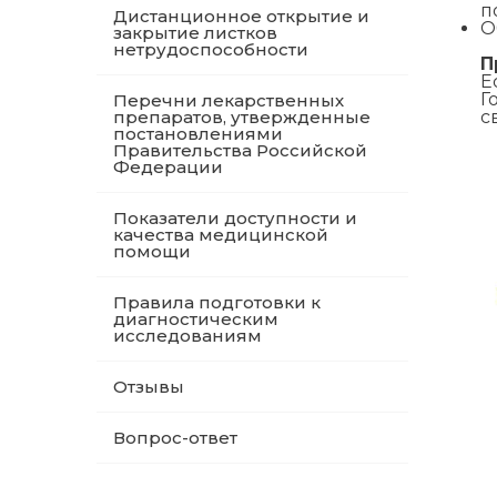
п
Дистанционное открытие и
О
закрытие листков
нетрудоспособности
П
Е
Г
Перечни лекарственных
препаратов, утвержденные
с
постановлениями
Правительства Российской
Федерации
Показатели доступности и
качества медицинской
помощи
Правила подготовки к
диагностическим
исследованиям
Отзывы
Вопрос-ответ