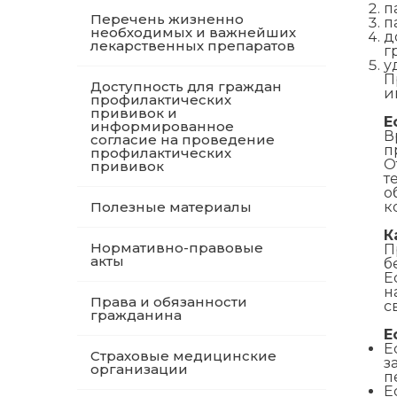
п
Перечень жизненно
п
необходимых и важнейших
д
лекарственных препаратов
г
у
П
Доступность для граждан
и
профилактических
прививок и
Е
информированное
В
согласие на проведение
п
профилактических
О
прививок
т
о
Полезные материалы
к
К
Нормативно-правовые
П
акты
б
Е
н
Права и обязанности
с
гражданина
Е
Е
Страховые медицинские
з
организации
п
Е