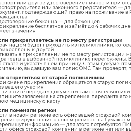
аспорт или другое удостоверение личности при отс
аспорт родителя или законного представителя — для
окумент, подтверждающий право на проживание в Р
ражданства
достоверение беженца — для беженцев
рикрепление бесплатное и займёт до 4 рабочих дне
меет значения
сли прикрепляетесь не по месту регистрации
рач на дом будет приходить из поликлиники, котора
рикреплены к другой
тказать в прикреплении не по месту регистрации мо
ерапевты в выбранной поликлинике перегружены.
б отказе и указать в нём причину. С этим документо
омпанию, выдавшую вам полис ОМС. Там проверят, 
ак открепиться от старой поликлиники
ри смене прикрепления обращаться в старую полик
ез вашего участия
сли хотите передать документы самостоятельно или 
апишите заявление на открепление, передайте его 
вою медицинскую карту
сли поменяли регион
сли в новом регионе есть офис вашей страховой ком
арегистрируют полис в новом регионе: на бумажном 
ерепишут информацию — для этого потребуется ПИ
сли офиса страховой компании в регионе нет или в