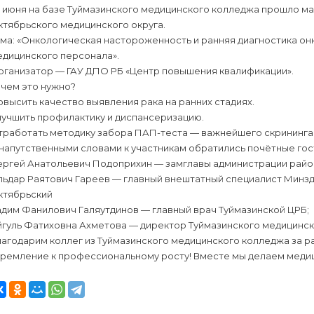
9 июня на базе Туймазинского медицинского колледжа прошло 
ктябрьского медицинского округа.
ма: «Онкологическая настороженность и ранняя диагностика он
едицинского персонала».
рганизатор — ГАУ ДПО РБ «Центр повышения квалификации».
ачем это нужно?
высить качество выявления рака на ранних стадиях.
лучшить профилактику и диспансеризацию.
тработать методику забора ПАП-теста — важнейшего скрининга
напутственными словами к участникам обратились почётные гос
ергей Анатольевич Подоприхин — замглавы администрации райо
ьдар Раятович Гареев — главный внештатный специалист Минздр
ктябрьский
дим Фанилович Галяутдинов — главный врач Туймазинской ЦРБ;
йгуль Фатиховна Ахметова — директор Туймазинского медицинск
агодарим коллег из Туймазинского медицинского колледжа за р
тремление к профессиональному росту! Вместе мы делаем медиц