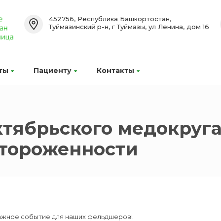
452756, Республика Башкортостан,
Туймазинский р-н, г Туймазы, ул Ленина, дом 16
ты
Пациенту
Контакты
тябрьского медокруга
стороженности
ажное событие для наших фельдшеров!