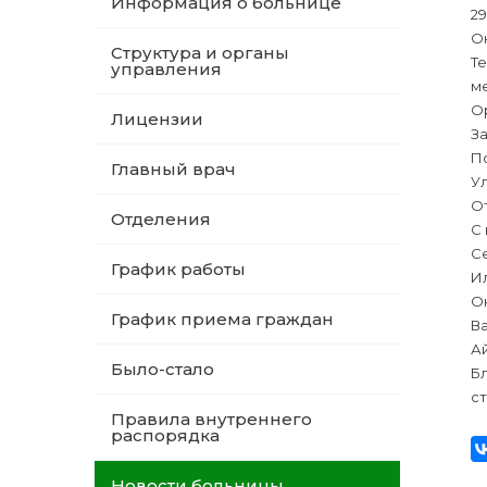
Информация о больнице
2
О
Структура и органы
Те
управления
м
О
Лицензии
З
По
Главный врач
У
О
Отделения
С 
С
График работы
Ил
О
График приема граждан
Ва
А
Было-стало
Бл
с
Правила внутреннего
распорядка
Новости больницы