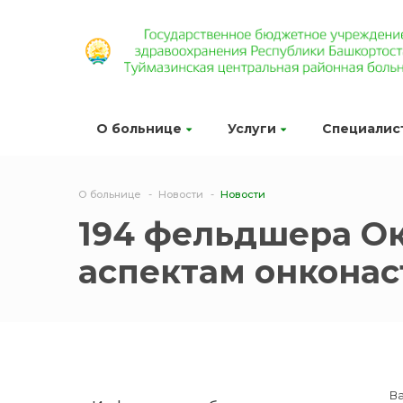
О больнице
Услуги
Специалис
О больнице
Новости
Новости
194 фельдшера Ок
аспектам онкона
В