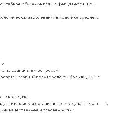
масштабное обучение для 194 фельдшеров ФАП
кологических заболеваний в практике среднего
.
ти:
на по социальным вопросам;
ава РБ, главный врач Городской больницы №1 г.
ого колледжа.
адушный прием и организацию, всех участников — за
ину качественнее и спасаем жизни.