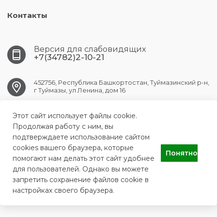
Контакты
Версия для слабовидящих
+7(34782)2-10-21
452756, Республика Башкортостан, Туймазинский р-н,
г Туймазы, ул Ленина, дом 16
Этот сайт использует файлы cookie.
tuymazy.crb@doctorrb.ru
Продолжая работу с ним, вы
подтверждаете использование сайтом
cookies вашего браузера, которые
Понятно
ГБУЗ РБ Туймазинская центральная районная больница
помогают нам делать этот сайт удобнее
для пользователей. Однако вы можете
запретить сохранение файлов cookie в
настройках своего браузера.