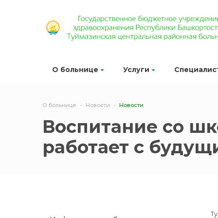
О больнице
Услуги
Специалис
О больнице
Новости
Новости
Воспитание со шк
работает с буду
Т