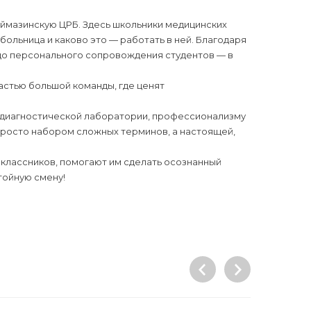
ймазинскую ЦРБ. Здесь школьники медицинских
больница и каково это — работать в ней. Благодаря
 до персонального сопровождения студентов — в
астью большой команды, где ценят
- диагностической лаборатории, профессионализму
просто набором сложных терминов, а настоящей,
классников, помогают им сделать осознанный
тойную смену!