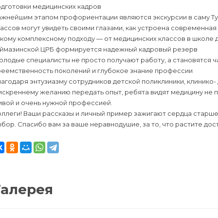
одготовки медицинских кадров
ажнейшим этапом профориентации являются экскурсии в саму Ту
ассов могут увидеть своими глазами, как устроена современная 
акому комплексному подходу — от медицинских классов в школе
уймазинской ЦРБ формируется надежный кадровый резерв
лодые специалисты не просто получают работу, а становятся ч
реемственность поколений и глубокое знание профессии
агодаря энтузиазму сотрудников детской поликлиники, клинико
искреннему желанию передать опыт, ребята видят медицину не 
ивой и очень нужной профессией.
ллеги! Ваши рассказы и личный пример зажигают сердца старше
бор. Спасибо вам за ваше неравнодушие, за то, что растите дос
Галерея