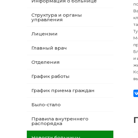
Информация о больнице
п
В
Структура и органы
кл
управления
т
Т
Лицензии
Мо
п
Главный врач
Бл
и 
Отделения
ж
Ко
График работы
вы
График приема граждан
Было-стало
Правила внутреннего
распорядка
Новости больницы